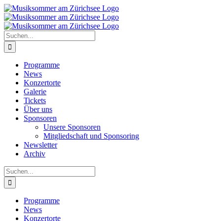
Zum
Inhalt
springen
Suche
nach:
Programme
News
Konzertorte
Galerie
Tickets
Über uns
Sponsoren
Unsere Sponsoren
Mitgliedschaft und Sponsoring
Newsletter
Archiv
Suche
nach:
Programme
News
Konzertorte