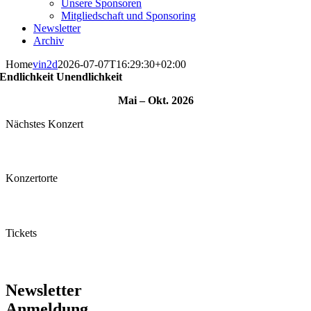
Unsere Sponsoren
Mitgliedschaft und Sponsoring
Newsletter
Archiv
Home
vin2d
2026-07-07T16:29:30+02:00
Endlichkeit Unendlichkeit
Mai – Okt. 2026
Nächstes Konzert
Ritterhaus Bubikon
Konzertorte
Rund um den Zürichsee
Tickets
Saison 2026
Newsletter
Anmeldung