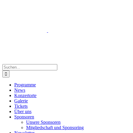
Zum
Inhalt
springen
Suche
nach:
Programme
News
Konzertorte
Galerie
Tickets
Über uns
Sponsoren
Unsere Sponsoren
Mitgliedschaft und Sponsoring
Newsletter