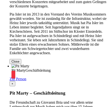
verschiedenen Konzerten mitgearbeitet und zum guten Gelingen
der Konzerte beigetragen.
Pia Isler ist im 2013 in den Vorstand des Vereins Musiksommers
gewählt worden. Sie ist zuständig für die Infrastruktur, wobei sie
Heinz Isler jeweils tatkräftig unterstützt. Musik hat Pia Isler im
Leben immer begleitet. Seit Jugendjahren singt sie in
Kirchenchören. Seit 2011 im Stiftschor im Kloster Einsiedeln.
Pia Isler ist aufgewachsen in Schindellegi und mit Heinz Isler
verheiratet. Sie leben seit Jahrzehnten in Schindellegi. Sie sind
stolze Eltern eines erwachsenen Sohnes. Mittlerweile ist die
Familie um Schwiegertochter und zwei wunderbaren
Enkeltöchter angewachsen.
Close
Pit Marty
Geschäftsleitung
Zur Person
×
Pit Marty – Geschäftsleitung
Die Freundschaft zu Giovanni Bria und vor allem seine
Leidenschaft zur Musik haben mich vor über 15 Jahren