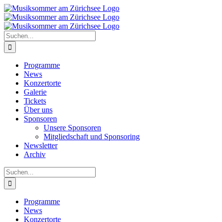
Zum
Inhalt
springen
Suche
nach:
Programme
News
Konzertorte
Galerie
Tickets
Über uns
Sponsoren
Unsere Sponsoren
Mitgliedschaft und Sponsoring
Newsletter
Archiv
Suche
nach:
Programme
News
Konzertorte