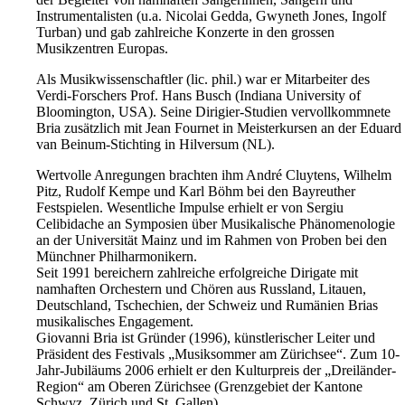
Instrumentalisten (u.a. Nicolai Gedda, Gwyneth Jones, Ingolf
Turban) und gab zahlreiche Konzerte in den grossen
Musikzentren Europas.
Als Musikwissenschaftler (lic. phil.) war er Mitarbeiter des
Verdi-Forschers Prof. Hans Busch (Indiana University of
Bloomington, USA). Seine Dirigier-Studien vervollkommnete
Bria zusätzlich mit Jean Fournet in Meisterkursen an der Eduard
van Beinum-Stichting in Hilversum (NL).
Wertvolle Anregungen brachten ihm André Cluytens, Wilhelm
Pitz, Rudolf Kempe und Karl Böhm bei den Bayreuther
Festspielen. Wesentliche Impulse erhielt er von Sergiu
Celibidache an Symposien über Musikalische Phänomenologie
an der Universität Mainz und im Rahmen von Proben bei den
Münchner Philharmonikern.
Seit 1991 bereichern zahlreiche erfolgreiche Dirigate mit
namhaften Orchestern und Chören aus Russland, Litauen,
Deutschland, Tschechien, der Schweiz und Rumänien Brias
musikalisches Engagement.
Giovanni Bria ist Gründer (1996), künstlerischer Leiter und
Präsident des Festivals „Musiksommer am Zürichsee“. Zum 10-
Jahr-Jubiläums 2006 erhielt er den Kulturpreis der „Dreiländer-
Region“ am Oberen Zürichsee (Grenzgebiet der Kantone
Schwyz, Zürich und St. Gallen).