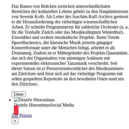
Das Bauen von Brücken zwischen unterschiedlichsten
Bereichen des kulturellen Lebens gehört zu den Hauptinteressen
von Severin Kolb. Als Leiter des Joachim-Raff-Archivs geniesst
er die Herausforderung der vielseitigen wissenschaftlichen
Arbeit. Er schreibt Programmtexte für zahlreiche Orchester (u. a.
für die Tonhalle Zürich oder das Musikkollegium Winterthur),
Ensembles und weitere musikalische Projekte. Beim Verein
#guerillaclassics, der klassische Musik jenseits gängiger
Konzertformate unter die Menschen bringt, arbeitet er als
Dramaturg. Zudem ist er Mitbegründer des Projekts Quarantäne,
das sich der Organisation von stimmigen Anlässen mit
experimenteller elektronischer Tanzmusik verschreibt. Seit
dieser Saison ist er Presseverantwortlicher des Musiksommers
am Zürichsee und freut sich auf das vielseitige Programm mit
selten gespieltem Repertoire an den bewährten Orten rund um
den Zürichsee.
Close
Desirée Hieronimus
Social Media
Zur Person
×