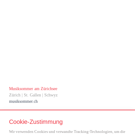
herzlich
für das Team des Musiksommers am Zürichsee
Ihr
Musiksommer am Zürichsee
Zürich | St. Gallen | Schwyz
musiksommer.ch
Cookie-Zustimmung
Geschäftsstelle
Biberzeltenstrasse 21
Wir verwenden Cookies und verwandte Tracking-Technologien, um die