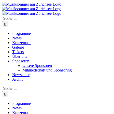
Zum
Inhalt
springen
Suche
nach:
Programme
News
Konzertorte
Galerie
Tickets
Über uns
Sponsoren
Unsere Sponsoren
Mitgliedschaft und Sponsoring
Newsletter
Archiv
Suche
nach:
Programme
News
Konzertorte