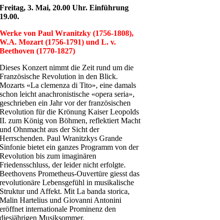
Freitag, 3. Mai, 20.00 Uhr. Einführung
19.00.
Werke von Paul Wranitzky (1756-1808),
W.A. Mozart (1756-1791) und L. v.
Beethoven (1770-1827)
Dieses Konzert nimmt die Zeit rund um die
Französische Revolution in den Blick.
Mozarts «La clemenza di Tito», eine damals
schon leicht anachronistische «opera seria»,
geschrieben ein Jahr vor der französischen
Revolution für die Krönung Kaiser Leopolds
II. zum König von Böhmen, reflektiert Macht
und Ohnmacht aus der Sicht der
Herrschenden. Paul Wranitzkys Grande
Sinfonie bietet ein ganzes Programm von der
Revolution bis zum imaginären
Friedensschluss, der leider nicht erfolgte.
Beethovens Prometheus-Ouvertüre giesst das
revolutionäre Lebensgefühl in musikalische
Struktur und Affekt. Mit La banda storica,
Malin Hartelius und Giovanni Antonini
eröffnet internationale Prominenz den
diesjährigen Musiksommer.