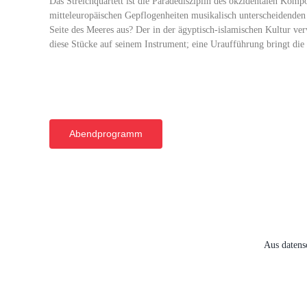
Das Streichquartett ist die Paradedisziplin des okzidentalen Komp
mitteleuropäischen Gepflogenheiten musikalisch unterscheidenden 
Seite des Meeres aus? Der in der ägyptisch-islamischen Kultur 
diese Stücke auf seinem Instrument; eine Uraufführung bringt di
Abendprogramm
Aus datens