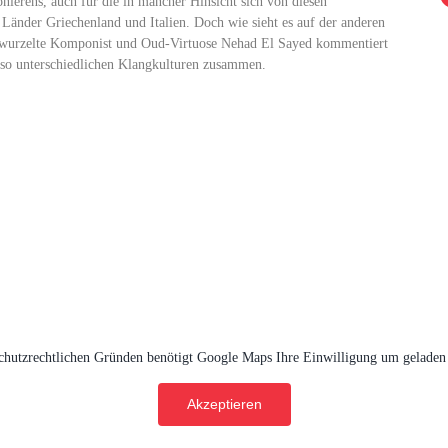
onierens, auch für die in mancher Hinsicht sich von diesen
Länder Griechenland und Italien. Doch wie sieht es auf der anderen
verwurzelte Komponist und Oud-Virtuose Nehad El Sayed kommentiert
e so unterschiedlichen Klangkulturen zusammen.
chutzrechtlichen Gründen benötigt Google Maps Ihre Einwilligung um geladen
Akzeptieren