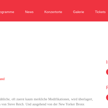
rogramme
News
Konzertorte
Galerie
Tickets
Band
mähliche, oft zuerst kaum merkliche Modifikationen, wird überlagert,
ken von Steve Reich. Und ausgehend von der New Yorker Bronx