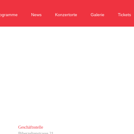
rogramme
News
Konzertorte
Galerie
Tickets
Geschäftsstelle
Biberzeltenstrasse 21